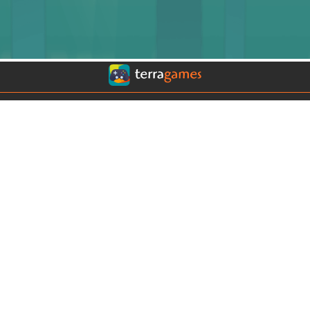
Conoce nuestros sitios:
Terra Chile
Terra Colombia
Terra México
Terra USA
Clima
Horóscopos
Contáctanos
COMERCIAL
|
EDITORIAL