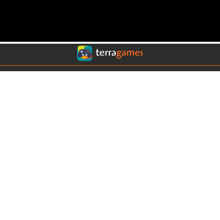
Conoce nuestros sitios:
Terra Chile
Terra Colombia
Terra México
Terra USA
Clima
Horóscopos
Contáctanos
COMERCIAL
|
EDITORIAL