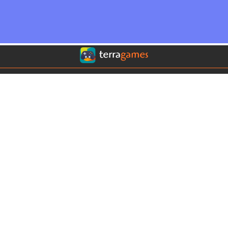
Conoce nuestros sitios:
Terra Chile
Terra Colombia
Terra México
Terra USA
Clima
Horóscopos
Contáctanos
COMERCIAL
|
EDITORIAL