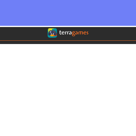
Conoce nuestros sitios:
Terra Chile
Terra Colombia
Terra México
Terra USA
Clima
Horóscopos
Contáctanos
COMERCIAL
|
EDITORIAL