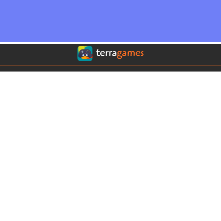
Conoce nuestros sitios:
Terra Chile
Terra Colombia
Terra México
Terra USA
Clima
Horóscopos
Contáctanos
COMERCIAL
|
EDITORIAL